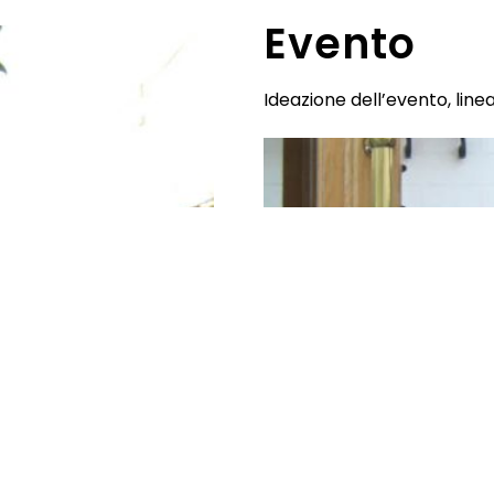
E
v
e
n
t
o
Ideazione dell’evento, line